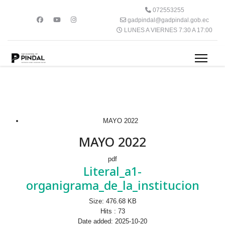
072553255
gadpindal@gadpindal.gob.ec
LUNES A VIERNES 7:30 A 17:00
MAYO 2022
MAYO 2022
pdf
Literal_a1-
organigrama_de_la_institucion
Size:
476.68 KB
Hits :
73
Date added:
2025-10-20