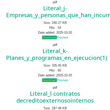
pdf
Literal_j-
Empresas_y_personas_que_han_incum
Size:
240.27 KB
Hits :
54
Date added:
2025-10-20
Download
Preview
pdf
Literal_k-
Planes_y_programas_en_ejecucion(1)
Size:
335.45 KB
Hits :
65
Date added:
2025-10-20
Download
Preview
pdf
Literal_l contratos
decreditoexternosointernos
Size:
287.48 KB