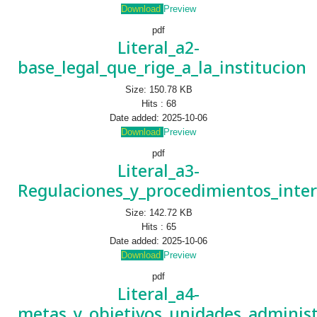
Download
Preview
pdf
Literal_a2-
base_legal_que_rige_a_la_institucion
Size:
150.78 KB
Hits :
68
Date added:
2025-10-06
Download
Preview
pdf
Literal_a3-
Regulaciones_y_procedimientos_inte
Size:
142.72 KB
Hits :
65
Date added:
2025-10-06
Download
Preview
pdf
Literal_a4-
metas_y_objetivos_unidades_administ