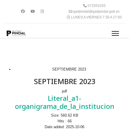
072553255
gadpindal@gadpindal.gob.ec
LUNES A VIERNES 7:30 A 17:00
SEPTIEMBRE 2023
SEPTIEMBRE 2023
pdf
Literal_a1-
organigrama_de_la_institucion
Size:
560.62 KB
Hits :
66
Date added:
2025-10-06