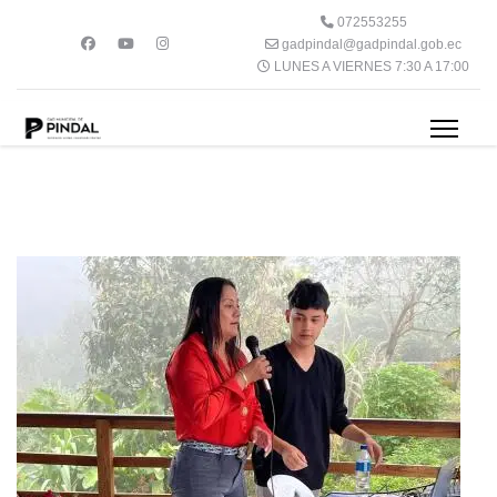
072553255
gadpindal@gadpindal.gob.ec
LUNES A VIERNES 7:30 A 17:00