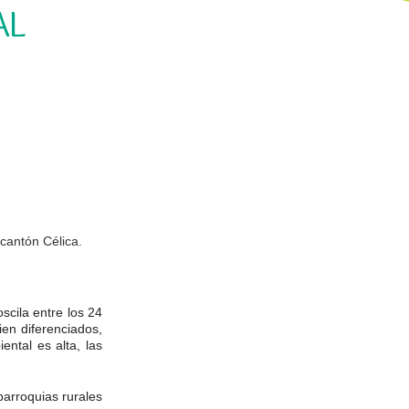
AL
cantón Célica.
scila entre los 24
en diferenciados,
ntal es alta, las
arroquias rurales