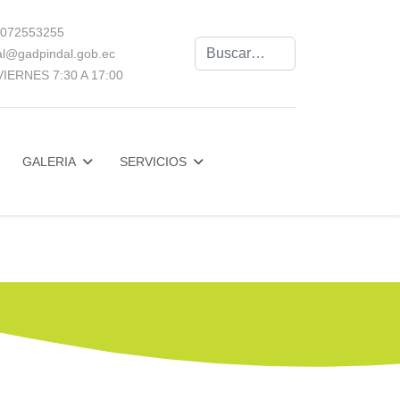
072553255
Buscar
al@gadpindal.gob.ec
IERNES 7:30 A 17:00
GALERIA
SERVICIOS