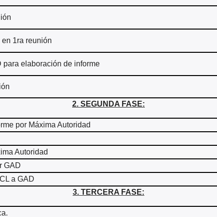
nión
 en 1ra reunión
 para elaboración de informe
ión
2. SEGUNDA FASE:
forme por Máxima Autoridad
xima Autoridad
or GAD
ACL a GAD
3. TERCERA FASE:
ca.